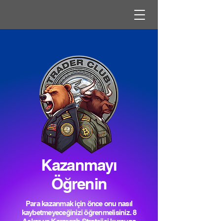
Kazanmayı
Öğrenin
Para kazanmak için önce onu nasıl
kaybetmeyeceğinizi öğrenmelisiniz. 8