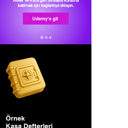
Asker ve Karargah Stratejisi kursuna
katılmak için bağlantıya tıklayın.
Udemy'e git
Örnek
Kasa Defterleri