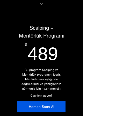
- Scalping Eğitimine Erişim
(20+ saat)
Scalping +
- 6 Adet Benzersiz Bot
Erişimi
Mentörlük Programı
489$
- Traderclub 5'in 1 İndikatör
$
489
Erişimi
- Sohbet Grubu
Bulunmamaktadır.
Bu program Scalping ve
Mentörlük programını içerir.
- 1000₺ Değerinde Udemy
Mentörlerimiz eşliğinde
Eğitimi
doğrularınızı ve yanlışlarınızı
görmeniz için hazırlanmıştır.
3 Ay Visivero Tüm Botlar
6 ay için geçerli
Tanışma Paketi Hediye
Hemen Satın Al