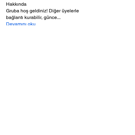
Hakkında
Gruba hoş geldiniz! Diğer üyelerle
bağlantı kurabilir, günce
...
Devamını oku
Üye
mustafa balaban
Takip Et
Sefa Analık
Takip Et
Can Can
Takip Et
erensabribesir
Takip Et
erensabribesir
MUHAMMED YOBAŞ
Takip Et
Tüm Üyeleri Gör (86)
Trader Club © 2026 - All Rights Reserved.