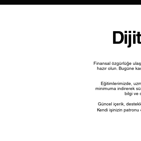
Diji
Finansal özgürlüğe ulaşma
hazır olun. Bugüne ka
Eğitimlerimizde, uzma
minimuma indirerek sürd
bilgi ve
Güncel içerik, destekl
Kendi işinizin patronu 