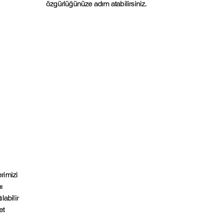
özgürlüğünüze adım atabilirsiniz.
rimizi
ı
labilir
et