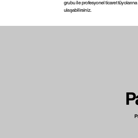
grubu ile profesyonel ticaret tüyolarına
ulaşabilirsiniz.
P
P