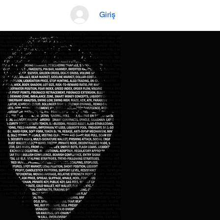
Giriş
im