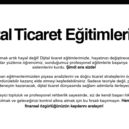
tal Ticaret Eğitimle
k artık hayal değil! Dijital ticaret eğitimlerimizle, hayatınızı değiştire
dar yüzlerce öğrencimiz, sunduğumuz profesyonel eğitimlerle başarıya 
sistemlerini kurdu.
Şimdi sıra sizde!
n eğitmenlerimizden piyasa analizlerini ve doğru ticaret stratejilerini öğr
ürülebilir kazanç elde etmeyi keşfedebilirsiniz. Sadece teoriyle değil, 
 deneyim kazanacak, dijital ticaret dünyasında sağlam adımlarla ilerleyec
eyici topluluk ve profesyonel rehberlik sayesinde, siz de kendi başarı hik
olmak ve geleceğinizi kontrol altına almak için bu fırsatı kaçırmayın.
Hem
finansal özgürlüğünüzün kapılarını aralayın!