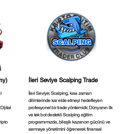
my)
İleri Seviye Scalping Trade
i
İleri Seviye; Scalping, kısa zaman
dilimlerinde kar elde etmeyi hedefleyen
Dijital
profesyonel bir trade yöntemidir. Dünyanın ilk
ve tek bot destekli Scalping eğitim
ripto
programımızda, bileşik kazancın gücünü ve
sermaye yönetimini öğrenerek finansal