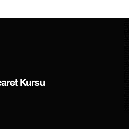
Ana Sayfa
Abonelikler
Programlar
İletiş
icaret Kursu