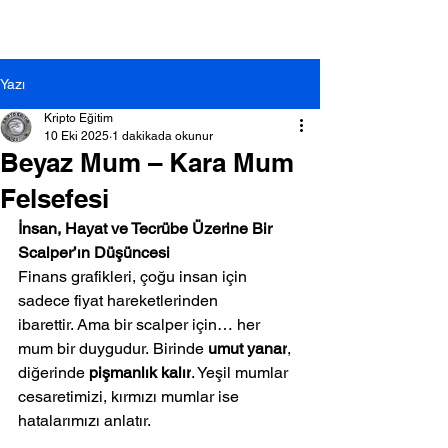
Yazı
Kripto Eğitim
10 Eki 2025
1 dakikada okunur
Beyaz Mum – Kara Mum
Felsefesi
İnsan, Hayat ve Tecrübe Üzerine Bir 
Scalper’ın Düşüncesi
Finans grafikleri, çoğu insan için 
sadece fiyat hareketlerinden 
ibarettir. Ama bir scalper için… her 
mum bir duygudur. Birinde 
umut yanar
, 
diğerinde 
pişmanlık kalır
. Yeşil mumlar 
cesaretimizi, kırmızı mumlar ise 
hatalarımızı anlatır.