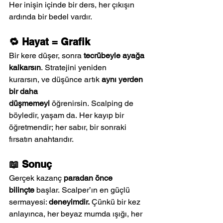
Her inişin içinde bir ders, her çıkışın 
ardında bir bedel vardır.
🔁 Hayat = Grafik
Bir kere düşer, sonra 
tecrübeyle ayağa 
kalkarsın
. Stratejini yeniden 
kurarsın, ve düşünce artık 
aynı yerden 
bir daha 
düşmemeyi
 öğrenirsin. Scalping de 
böyledir, yaşam da. Her kayıp bir 
öğretmendir; her sabır, bir sonraki 
fırsatın anahtarıdır.
📖 Sonuç
Gerçek kazanç 
paradan önce 
bilinçte
 başlar. Scalper’ın en güçlü 
sermayesi: 
deneyimdir.
 Çünkü bir kez 
anlayınca, her beyaz mumda ışığı, her 