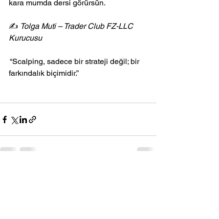
kara mumda dersi görürsün.
✍️ 
Tolga Muti – Trader Club FZ-LLC 
Kurucusu
 “Scalping, sadece bir strateji değil; bir 
farkındalık biçimidir.”
Hepsini Gör
Son Yazılar